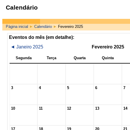
Calendário
Página inicial
►
Calendário
►
Fevereiro 2025
Eventos do mês (em detalhe):
◄
Janeiro 2025
Fevereiro 2025
Segunda
Terça
Quarta
Quinta
3
4
5
6
7
10
11
12
13
14
17
18
19
20
21