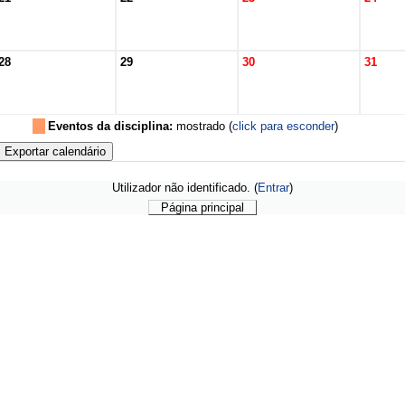
28
29
30
31
Eventos da disciplina:
mostrado (
click para esconder
)
Utilizador não identificado. (
Entrar
)
Página principal