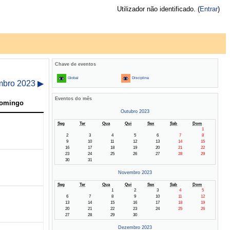
Utilizador não identificado. (
Entrar
)
Chave de eventos
Global
Disciplina
bro 2023
▶
Eventos do mês
omingo
Outubro 2023
Seg
Ter
Qua
Qui
Sex
Sab
Dom
1
2
3
4
5
6
7
8
9
10
11
12
13
14
15
16
17
18
19
20
21
22
23
24
25
26
27
28
29
30
31
Novembro 2023
Seg
Ter
Qua
Qui
Sex
Sab
Dom
1
2
3
4
5
6
7
8
9
10
11
12
13
14
15
16
17
18
19
20
21
22
23
24
25
26
27
28
29
30
Dezembro 2023