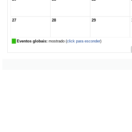
27
28
29
Eventos globais:
mostrado (
click para esconder
)